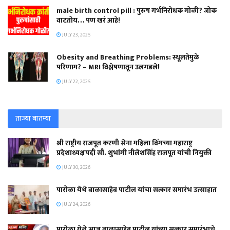
male birth control pill : पुरुष गर्भनिरोधक गोळी? जोक
वाटतोय… पण खरं आहे!
JULY 23, 2025
Obesity and Breathing Problems: स्थूलतेमुळे
परिणाम? – MRI विश्लेषणातून उलगडले!
JULY 22, 2025
ताज्या बातम्या
श्री राष्ट्रीय राजपूत करणी सेना महिला विंगच्या महाराष्ट्र
प्रदेशाध्यक्षपदी सौ. शुभांगी नीलेशसिंह राजपूत यांची नियुक्ती
JULY 30, 2026
पारोळा येथे बाळासाहेब पाटील यांचा सत्कार समारंभ उत्साहात
JULY 24, 2026
पारोळा येथे आज बाळासाहेब पाटील यांच्या सत्कार समारंभाचे