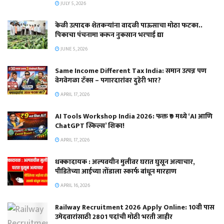
JULY 5, 2026
केळी उत्पादक शेतकऱ्यांना वादळी पाऊसाचा मोठा फटका..
पिकाचा पंचनामा करून नुकसान भरपाई द्या
JUNE 5, 2026
Same Income Different Tax India: समान उत्पन्न पण
वेगवेगळा टॅक्स – पगारदारांवर दुहेरी भार?
APRIL 17, 2026
AI Tools Workshop India 2026: फक्त ₹9 मध्ये ‘AI आणि
ChatGPT स्किल्स’ शिका!
APRIL 17, 2026
धक्कादायक : अल्पवयीन मुलीवर घरात घुसून अत्याचार,
पीडितेच्या आईच्या तोंडाला स्कार्फ बांधून मारहाण
APRIL 16, 2026
Railway Recruitment 2026 Apply Online: 10वी पास
उमेदवारांसाठी 2801 पदांची मोठी भरती जाहीर