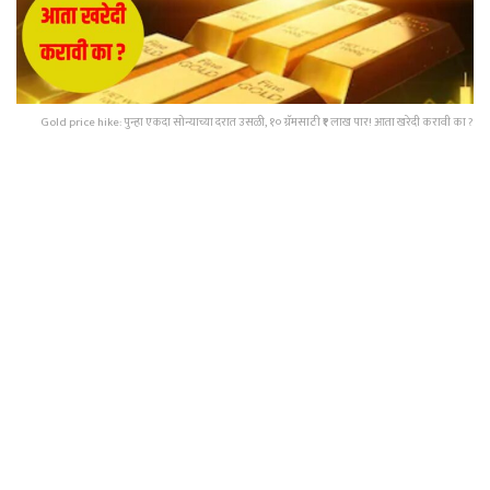
Gold price hike: पुन्हा एकदा सोन्याच्या दरात उसळी, १० ग्रॅमसाठी ₹१ लाख पार! आता खरेदी करावी का ?