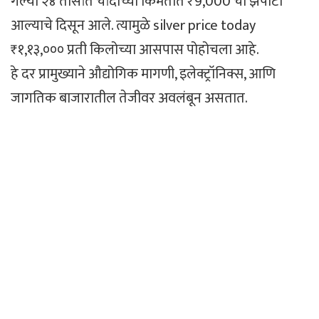
गेल्या २४ तासांत चांदीच्या किमतीत ₹9,000 चा झपाटा
आल्याचे दिसून आले. त्यामुळे silver price today
₹१,१३,००० प्रती किलोच्या आसपास पोहोचला आहे.
हे दर प्रामुख्याने औद्योगिक मागणी, इलेक्ट्रॉनिक्स, आणि
जागतिक बाजारातील तेजीवर अवलंबून असतात.