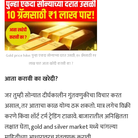
Gold price hike: पुन्हा एकदा सोन्याच्या दरात उसळी, १० ग्रॅमसाठी ₹१
लाख पार! आता खरेदी करावी का ?
आता करावी का खरेदी?
जर तुम्ही सोन्यात दीर्घकालीन गुंतवणुकीचा विचार करत
असाल, तर आताचा काळ योग्य ठरू शकतो. मात्र लगेच विक्री
करणे किंवा शॉर्ट टर्म ट्रेडिंग टाळावे. बाजारातील अनिश्चितता
लक्षात घेता, gold and silver market मध्ये चांगल्या
माहितीच्या आधारावरच गुंतवणूक करावी.