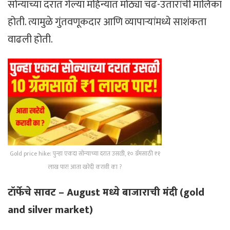
सोन्याच्या दरात गेल्या महिन्यात मोठ्या चढ-उतारांची मालिका
होती. त्यामुळे गुंतवणूकदार आणि व्यापार्‍यांमध्ये साशंकता
वाढली होती.
Gold price hike: पुन्हा एकदा सोन्याच्या दरात उसळी, १० ग्रॅमसाठी ₹१
लाख पार! आता खरेदी करावी का ?
टॉर्फेचे सावट – August मध्ये बाजाराची मंदी
(gold
and silver market)