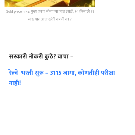
Gold price hike: पुन्हा एकदा सोन्याच्या दरात उसळी, १० ग्रॅमसाठी ₹१
लाख पार! आता खरेदी करावी का ?
सरकारी नोकरी कुठे? वाचा –
रेल्वे भरती सुरू – 3115 जागा, कोणतीही परीक्षा
नाही!