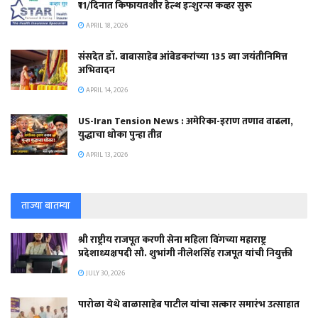
₹11/दिनात किफायतशीर हेल्थ इन्शुरन्स कव्हर सुरू
APRIL 18, 2026
संसदेत डॉ. बाबासाहेब आंबेडकरांच्या 135 व्या जयंतीनिमित्त
अभिवादन
APRIL 14, 2026
US-Iran Tension News : अमेरिका-इराण तणाव वाढला,
युद्धाचा धोका पुन्हा तीव्र
APRIL 13, 2026
ताज्या बातम्या
श्री राष्ट्रीय राजपूत करणी सेना महिला विंगच्या महाराष्ट्र
प्रदेशाध्यक्षपदी सौ. शुभांगी नीलेशसिंह राजपूत यांची नियुक्ती
JULY 30, 2026
पारोळा येथे बाळासाहेब पाटील यांचा सत्कार समारंभ उत्साहात