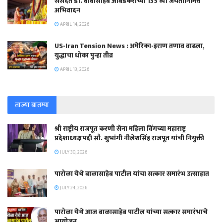
संसदेत डॉ. बाबासाहेब आंबेडकरांच्या 135 व्या जयंतीनिमित्त
अभिवादन
APRIL 14, 2026
US-Iran Tension News : अमेरिका-इराण तणाव वाढला,
युद्धाचा धोका पुन्हा तीव्र
APRIL 13, 2026
ताज्या बातम्या
श्री राष्ट्रीय राजपूत करणी सेना महिला विंगच्या महाराष्ट्र
प्रदेशाध्यक्षपदी सौ. शुभांगी नीलेशसिंह राजपूत यांची नियुक्ती
JULY 30, 2026
पारोळा येथे बाळासाहेब पाटील यांचा सत्कार समारंभ उत्साहात
JULY 24, 2026
पारोळा येथे आज बाळासाहेब पाटील यांच्या सत्कार समारंभाचे
आयोजन